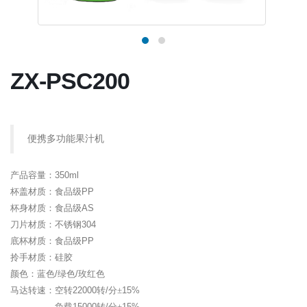
ZX-PSC200
便携多功能果汁机
产品容量：
350ml
杯盖材质：食品级
PP
杯身材质：食品级
AS
刀片材质：不锈钢
304
底杯材质：食品级
PP
拎手材质：硅胶
颜色：蓝色
/
绿色
/
玫红色
马达转速：空转
22000
转
/
分±
15%
负载
15000
转
/
分±
15%